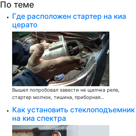
По теме
Где расположен стартер на киа
церато
Вышел попробовал завести не щелчка реле,
стартер молчок, тишина, приборная...
Как установить стеклоподъемник
на киа спектра