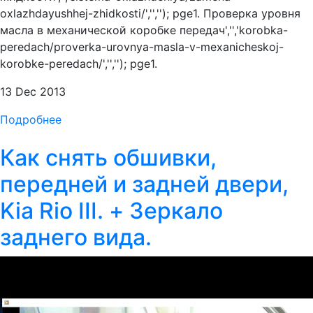
oxlazhdayushhej-zhidkosti/','',''); pge1. Проверка уровня
масла в механической коробке передач','','korobka-
peredach/proverka-urovnya-masla-v-mexanicheskoj-
korobke-peredach/','',''); pge1.
13 Dec 2013
Подробнее
Как снять обшивки,
передней и задней двери,
Kia Rio III. + Зеркало
заднего вида.