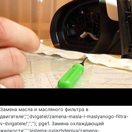
Замена масла и масляного фильтра в
двигателе','','dvigatel/zamena-masla-i-maslyanogo-filtra-
v-dvigatele/','',''); pge1. Замена охлаждающей
жидкости','','sistema-oxlazhdeniya/zamena-