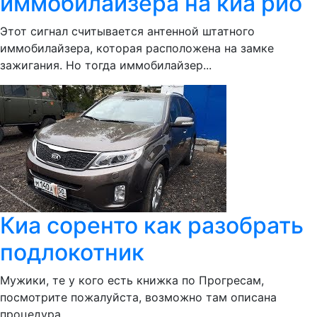
иммобилайзера на киа рио
Этот сигнал считывается антенной штатного
иммобилайзера, которая расположена на замке
зажигания. Но тогда иммобилайзер...
Киа соренто как разобрать
подлокотник
Мужики, те у кого есть книжка по Прогресам,
посмотрите пожалуйста, возможно там описана
процедура...