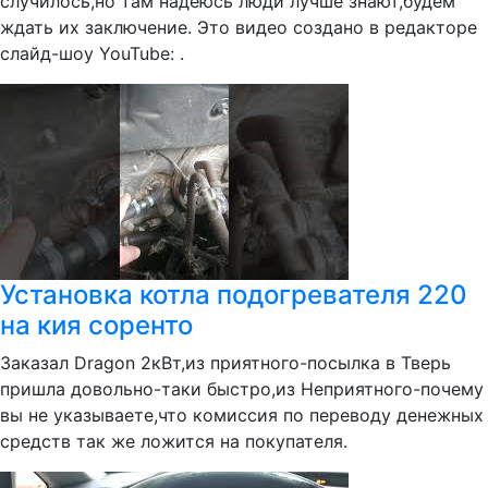
случилось,но там надеюсь люди лучше знают,будем
ждать их заключение. Это видео создано в редакторе
слайд-шоу YouTube: .
Установка котла подогревателя 220
на кия соренто
Заказал Dragon 2кВт,из приятного-посылка в Тверь
пришла довольно-таки быстро,из Неприятного-почему
вы не указываете,что комиссия по переводу денежных
средств так же ложится на покупателя.