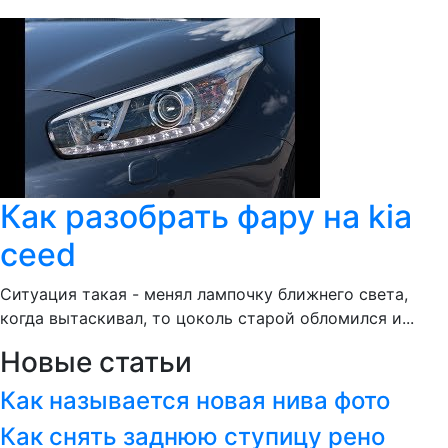
Как разобрать фару на kia
ceed
Ситуация такая - менял лампочку ближнего света,
когда вытаскивал, то цоколь старой обломился и...
Новые статьи
Как называется новая нива фото
Как снять заднюю ступицу рено