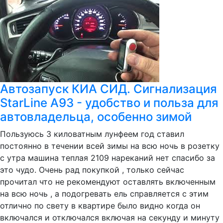
Автозапуск КИА СИД. Сигнализация
StarLine А93 - удобство и польза для
автовладельца, особенно зимой
Пользуюсь 3 киловатным лунфеем год ставил
постоянно в течении всей зимы на всю ночь в розетку
с утра машина теплая 2109 нареканий нет спасибо за
это чудо. Очень рад покупкой , только сейчас
прочитал что не рекомендуют оставлять включенным
на всю ночь , а подогревать ель справляется с этим
отлично по свету в квартире было видно когда он
включался и отключался включая на секунду и минуту