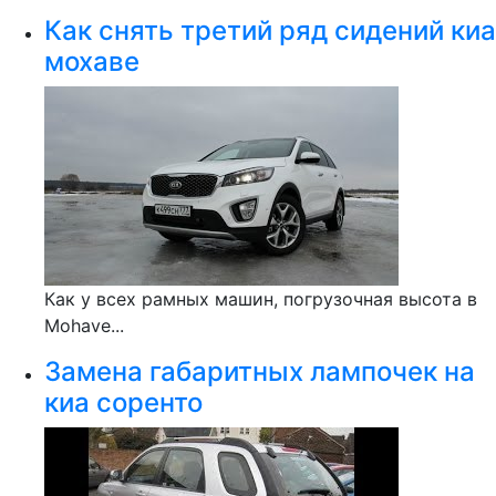
Как снять третий ряд сидений киа
мохаве
Как у всех рамных машин, погрузочная высота в
Mohave...
Замена габаритных лампочек на
киа соренто