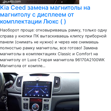
Kia Ceed замена магнитолы на
магнитолу с дисплеем от
комплектации Люкс ( )
Наоборот проще: отковыриваешь рамку, только одну
справа у кнопки ПК вытаскиваешь клипсу приборной
панели (снимать не нужно) и через нее снимаешь
полностью рамку магнитолы, все готово! Замена
магнитолы в комплектациях Classic и Comfort на
магнитолу от Luxe Старая магнитола 96170A2100WK
Магнитола от компле...