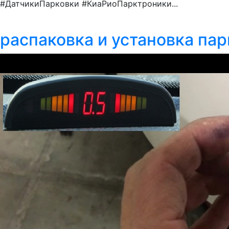
#ДатчикиПарковки #КиаРиоПарктроники...
распаковка и установка па