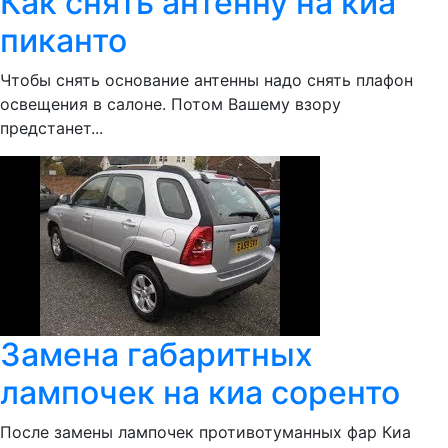
Как снять антенну на киа
пиканто
Чтобы снять основание антенны надо снять плафон
освещения в салоне. Потом Вашему взору
предстанет...
Замена габаритных
лампочек на киа соренто
После замены лампочек противотуманных фар Киа