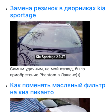
Замена резинок в дворниках kia
sportage
Самым удачным, на мой взгляд, было
приобретение Phantom в Лашане)))...
Как поменять масляный фильтр
на киа пиканто