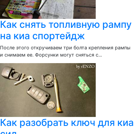
Как снять топливную рампу
на киа спортейдж
После этого откручиваем три болта крепления рампы
и снимаем ее. Форсунки могут сняться с...
Как разобрать ключ для киа
сид