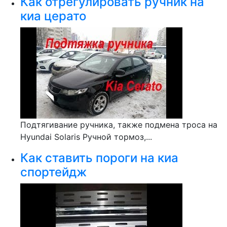
Как отрегулировать ручник на
киа церато
Подтягивание ручника, также подмена троса на
Hyundai Solaris Ручной тормоз,...
Как ставить пороги на киа
спортейдж