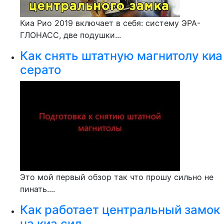
Киа Рио 2019 включает в себя: систему ЭРА-
ГЛОНАСС, две подушки...
Как снять штатную магнитолу киа
серато
Это мой первый обзор так что прошу сильно не
пинать....
Как работает центральный замок
на киа сид