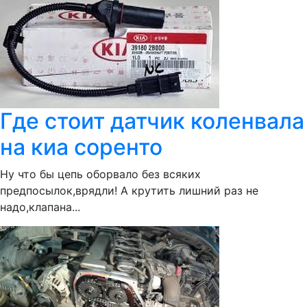
Где стоит датчик коленвала
на киа соренто
Ну что бы цепь оборвало без всяких
предпосылок,врядли! А крутить лишний раз не
надо,клапана...