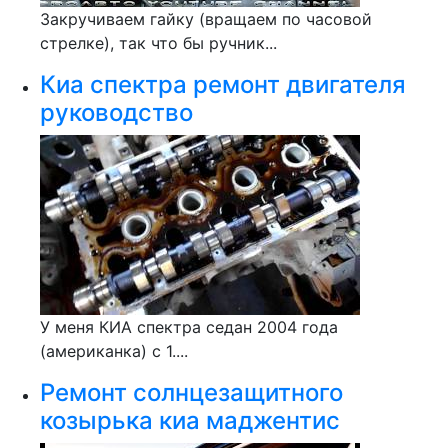
Закручиваем гайку (вращаем по часовой
стрелке), так что бы ручник...
Киа спектра ремонт двигателя
руководство
У меня КИА спектра седан 2004 года
(американка) с 1....
Ремонт солнцезащитного
козырька киа маджентис