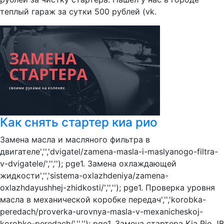
теплый гараж за сутки 500 рублей (vk.
Как снять стартер киа рио
Замена масла и масляного фильтра в
двигателе','','dvigatel/zamena-masla-i-maslyanogo-filtra-
v-dvigatele/','',''); pge1. Замена охлаждающей
жидкости','','sistema-oxlazhdeniya/zamena-
oxlazhdayushhej-zhidkosti/','',''); pge1. Проверка уровня
масла в механической коробке передач','','korobka-
peredach/proverka-urovnya-masla-v-mexanicheskoj-
korobke-peredach/','',''); pge1. Замена стартера Kia Rio JB