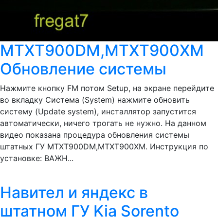
MTXT900DM,MTXT900XM
Обновление системы
Нажмите кнопку FM потом Setup, на экране перейдите
во вкладку Система (System) нажмите обновить
систему (Update system), инсталлятор запустится
автоматически, ничего трогать не нужно. На данном
видео показана процедура обновления системы
штатных ГУ MTXT900DM,MTXT900XM. Инструкция по
установке: ВАЖН...
Навител и яндекс в
штатном ГУ Kia Sorento