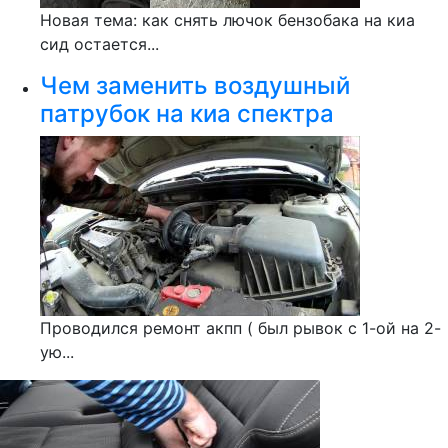
Новая тема: как снять лючок бензобака на киа
сид остается...
Чем заменить воздушный
патрубок на киа спектра
Проводился ремонт акпп ( был рывок с 1-ой на 2-
ую...