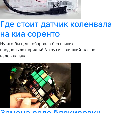
Где стоит датчик коленвала
на киа соренто
Ну что бы цепь оборвало без всяких
предпосылок,врядли! А крутить лишний раз не
надо,клапана...
Замена реле блокировки