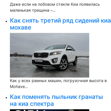
Даже если на лобовом стекле Киа появилась
маленькая трещина –...
Как снять третий ряд сидений киа
мохаве
Как у всех рамных машин, погрузочная высота в
Mohave...
Как поменять пыльник гранаты
на киа спектра