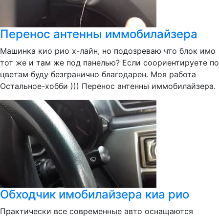
Перенос антенны иммобилайзера
Машинка кио рио х-лайн, но подозреваю что блок имо
тот же и там же под панелью? Если соориентируете по
цветам буду безгранично благодарен. Моя работа
Остальное-хобби ))) Перенос антенны иммобилайзера.
Обходчик имобилайзера киа рио
Практически все современные авто оснащаются