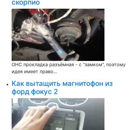
скорпио
ОНС прокладка разъёмная - с "замком", поэтому
идея имеет право...
Как вытащить магнитофон из
форд фокус 2