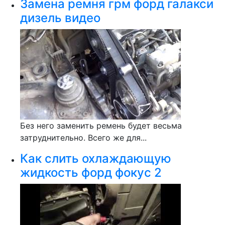
Замена ремня грм форд галакси
дизель видео
Без него заменить ремень будет весьма
затруднительно. Всего же для...
Как слить охлаждающую
жидкость форд фокус 2