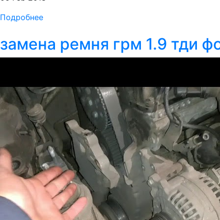
Подробнее
замена ремня грм 1.9 тди ф