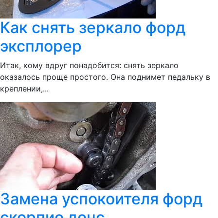
Как снять зеркало форд
эксплорер
Итак, кому вдруг понадобится: снять зеркало
оказалось проще простого. Она поднимет педальку в
креплении,...
Замена успокоителя форд
скорпио донс