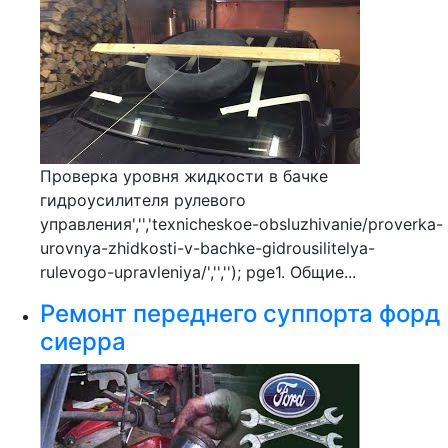
Проверка уровня жидкости в бачке
гидроусилителя рулевого
управления','','texnicheskoe-obsluzhivanie/proverka-
urovnya-zhidkosti-v-bachke-gidrousilitelya-
rulevogo-upravleniya/','',''); pge1. Общие...
Ремонт переднего суппорта форд
сиерра