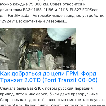
нужно каждые 75 000 км. Совет относится к
двигателям ВАЗ-11183, 11186 и 21116. ELS27 FORScan
для Ford/Mazda : Автомобильное зарядное устройство
12V24V: Бесконтактный лазерный...
Как добраться до цепи ГРМ. Форд
Транзит 2.0TD (Ford Tranzit 00-06)
Сначала была Ваз-2107, потом русский передний
привод, потом иномарки, были даже праворульные.
Стараюсь как "доктор" полностью смотреть и слушать
автомобиль. Видео снято: Xiaomi redmi note 5a ---------