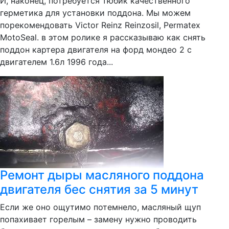
И, наконец, потребуется тюбик качественного
герметика для установки поддона. Мы можем
порекомендовать Victor Reinz Reinzosil, Permatex
MotoSeal. в этом ролике я рассказываю как снять
поддон картера двигателя на форд мондео 2 с
двигателем 1.6л 1996 года...
Ремонт дыры масляного поддона
двигателя бес снятия за 5 минут
Если же оно ощутимо потемнело, масляный щуп
попахивает горелым – замену нужно проводить