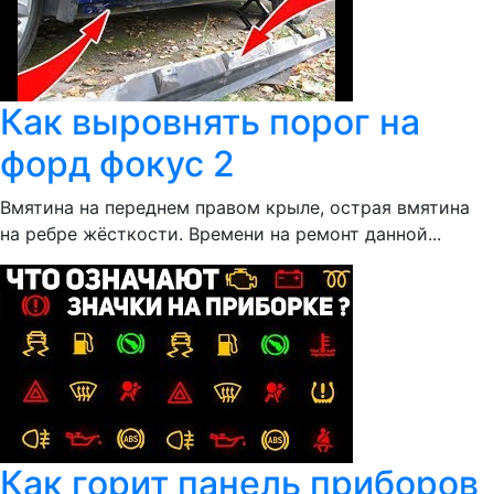
Как выровнять порог на
форд фокус 2
Вмятина на переднем правом крыле, острая вмятина
на ребре жёсткости. Времени на ремонт данной...
Как горит панель приборов