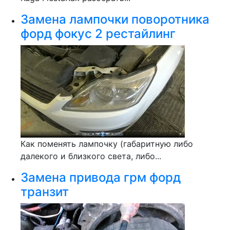
Замена лампочки поворотника
форд фокус 2 рестайлинг
Как поменять лампочку (габаритную либо
далекого и близкого света, либо...
Замена привода грм форд
транзит