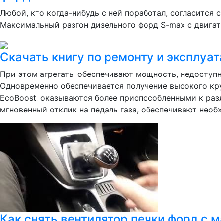
Любой, кто когда-нибудь с ней поработал, согласится 
Максимальный разгон дизельного форд S-max с двигате
Скачать книгу по ремонту и эксплуат
При этом агрегаты обеспечивают мощность, недоступн
Одновременно обеспечивается получение высокого кр
EcoBoost, оказываются более приспособленными к ра
мгновенный отклик на педаль газа, обеспечивают необ
Как снять вентилятор печки форд с м