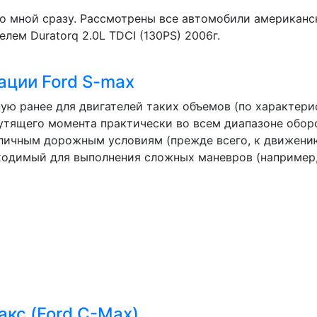
со мной сразу. Рассмотрены все автомобили американск
лем Duratorq 2.0L TDCI (130PS) 2006г.
ации Ford S-max
ую ранее для двигателей таких объемов (по характер
утящего момента практически во всем диапазоне обор
зличным дорожным условиям (прежде всего, к движени
ходимый для выполнения сложных маневров (например, о
акс (Ford C-Max)