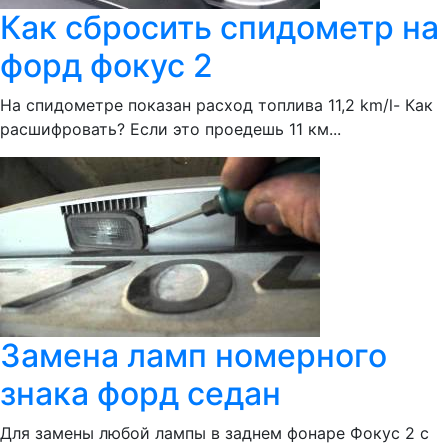
Как сбросить спидометр на
форд фокус 2
На спидометре показан расход топлива 11,2 km/l- Как
расшифровать? Если это проедешь 11 км...
Замена ламп номерного
знака форд седан
Для замены любой лампы в заднем фонаре Фокус 2 с