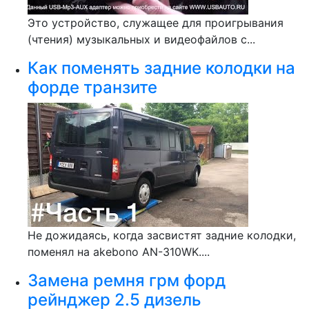
Это устройство, служащее для проигрывания
(чтения) музыкальных и видеофайлов с...
Как поменять задние колодки на
форде транзите
Не дожидаясь, когда засвистят задние колодки,
поменял на akebono AN-310WK....
Замена ремня грм форд
рейнджер 2.5 дизель