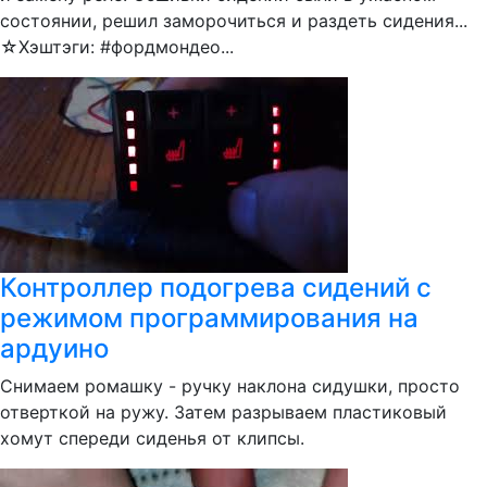
состоянии, решил заморочиться и раздеть сидения...
☆Хэштэги: #фордмондео...
Контроллер подогрева сидений с
режимом программирования на
ардуино
Снимаем ромашку - ручку наклона сидушки, просто
отверткой на ружу. Затем разрываем пластиковый
хомут спереди сиденья от клипсы.