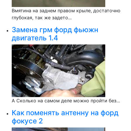
Вмятина на заднем правом крыле, достаточно
глубокая, так же задето...
Замена грм форд фьюжн
двигатель 1.4
А Сколько на самом деле можно пройти без...
Как поменять антенну на форд
фокусе 2