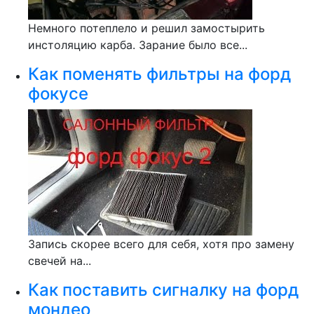
Немного потеплело и решил замостырить
инстоляцию карба. Зарание было все...
Как поменять фильтры на форд
фокусе
Запись скорее всего для себя, хотя про замену
свечей на...
Как поставить сигналку на форд
мондео