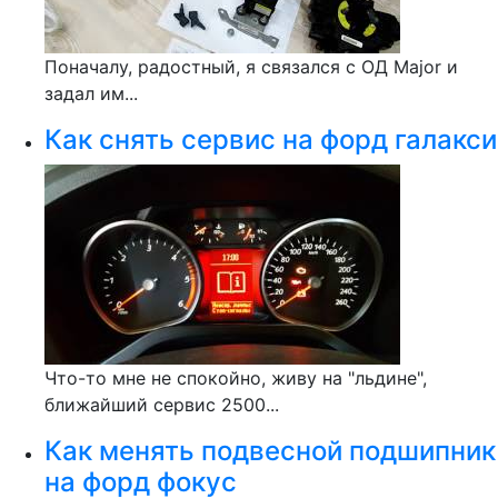
Поначалу, радостный, я связался с ОД Major и
задал им...
Как снять сервис на форд галакси
Что-то мне не спокойно, живу на "льдине",
ближайший сервис 2500...
Как менять подвесной подшипник
на форд фокус