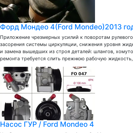
Форд Мондео 4(Ford Mondeo)2013 год
Приложение чрезмерных усилий к поворотам рулевого 
засорения системы циркуляции, снижения уровня жидк
и замена вышедших из строя деталей: шлангов, хомут
ремонта требуется слить прежнюю рабочую жидкость, 
Насос ГУР / Ford Mondeo 4