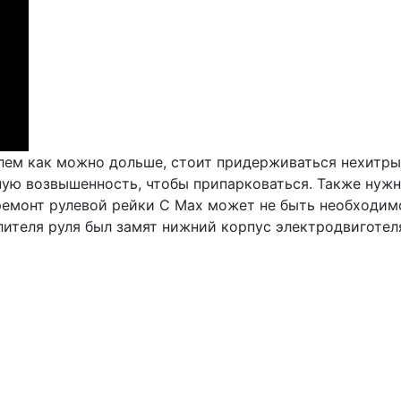
лем как можно дольше, стоит придерживаться нехитрых
ную возвышенность, чтобы припарковаться. Также нужн
 ремонт рулевой рейки C Max может не быть необходим
теля руля был замят нижний корпус электродвиготеля, 