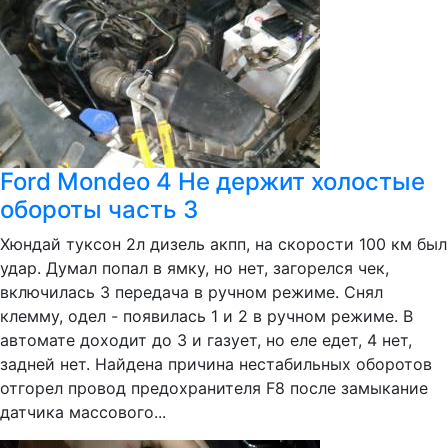
Ford Mondeo 4 Не держит холостые
обороты часть 3
Хюндай туксон 2л дизель акпп, на скорости 100 км был
удар. Думал попал в ямку, но нет, загорелся чек,
включилась 3 передача в ручном режиме. Снял
клемму, одел - появилась 1 и 2 в ручном режиме. В
автомате доходит до 3 и газует, но еле едет, 4 нет,
задней нет. Найдена причина нестабильных оборотов
отгорел провод предохранителя F8 после замыкание
датчика массового...