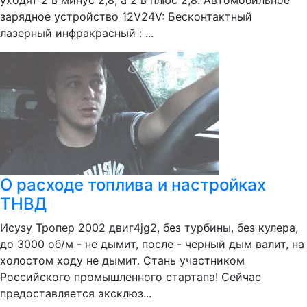
уходят 2 в минус 2,8, а 2 в плюс 2,8. Автомобильное
зарядное устройство 12V24V: Бесконтактный
лазерный инфракрасный : ...
О расходе топлива и настройках
ТНВД
Исузу Тропер 2002 двиг4jg2, без турбины, без кулера,
до 3000 об/м - не дымит, после - черный дым валит, на
холостом ходу не дымит. Стань участником
Российского промышленного стартапа! Сейчас
предоставляется эксклюз...