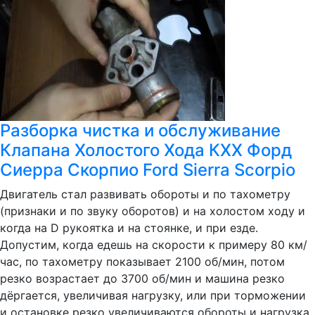
Разборка чистка и обслуживание
Клапана Холостого Хода КХХ Форд
Сиерра Скорпио Ford Sierra Scorpio
Двигатель стал развивать обороты и по тахометру
(признаки и по звуку оборотов) и на холостом ходу и
когда на D рукоятка и на стоянке, и при езде.
Допустим, когда едешь на скорости к примеру 80 км/
час, по тахометру показывает 2100 об/мин, потом
резко возрастает до 3700 об/мин и машина резко
дёргается, увеличивая нагрузку, или при торможении
и остановке резко увеличиваются обороты и нагрузка