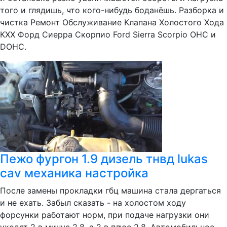
того и глядишь, что кого-нибудь боданёшь. Разборка и
чистка Ремонт Обслуживание Клапана Холостого Хода
КХХ Форд Сиерра Скорпио Ford Sierra Scorpio ОНС и
DOHC.
Пежо фургон 1.9 дизель тнвд lukas
cav механика настройка
После замены прокладки гбц машина стала дергаться
и не ехать. Забыл сказать - на холостом ходу
форсунки работают норм, при подаче нагрузки они