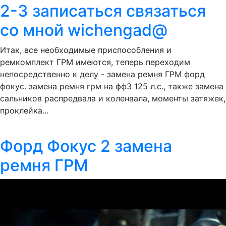
2-3 записаться связаться
со мной wichengad@
Итак, все необходимые приспособления и
ремкомплект ГРМ имеются, теперь переходим
непосредственно к делу - замена ремня ГРМ форд
фокус. замена ремня грм на фф3 125 л.с., также замена
сальников распредвала и коленвала, моменты затяжек,
проклейка...
Форд Фокус 2 замена
ремня ГРМ