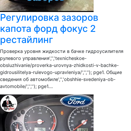
Регулировка зазоров
капота форд фокус 2
рестайлинг
Проверка уровня жидкости в бачке гидроусилителя
рулевого управления','','texnicheskoe-
obsluzhivanie/proverka-urovnya-zhidkosti-v-bachke-
gidrousilitelya-rulevogo-upravleniya/','',''); pge1. Общие
сведения об автомобиле','','obshhie-svedeniya-ob-
avtomobile/','',''); pge1....