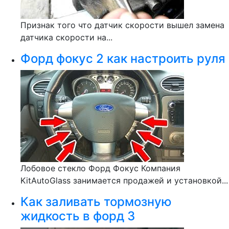
Признак того что датчик скорости вышел замена
датчика скорости на...
Форд фокус 2 как настроить руля
Лобовое стекло Форд Фокус Компания
KitAutoGlass занимается продажей и установкой...
Как заливать тормозную
жидкость в форд 3