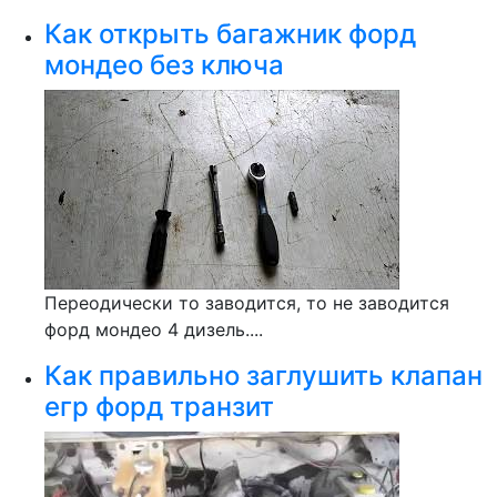
Как открыть багажник форд
мондео без ключа
Переодически то заводится, то не заводится
форд мондео 4 дизель....
Как правильно заглушить клапан
егр форд транзит