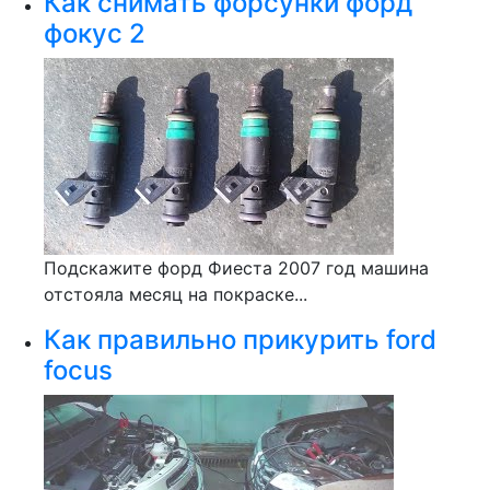
Как снимать форсунки форд
фокус 2
Подскажите форд Фиеста 2007 год машина
отстояла месяц на покраске...
Как правильно прикурить ford
focus