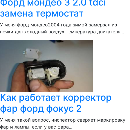
Форд мондео 3 2.0 tdci
замена термостат
У меня форд мондео2004 года зимой замерзал из
печки дул холодный воздух температура двигателя...
Как работает корректор
фар форд фокус 2
У меня такой вопрос, инспектор сверяет маркировку
фар и лампы, если у вас фара...