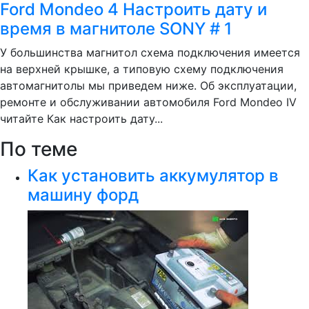
Ford Mondeo 4 Настроить дату и
время в магнитоле SONY # 1
У большинства магнитол схема подключения имеется
на верхней крышке, а типовую схему подключения
автомагнитолы мы приведем ниже. Об эксплуатации,
ремонте и обслуживании автомобиля Ford Mondeo IV
читайте Как настроить дату...
По теме
Как установить аккумулятор в
машину форд