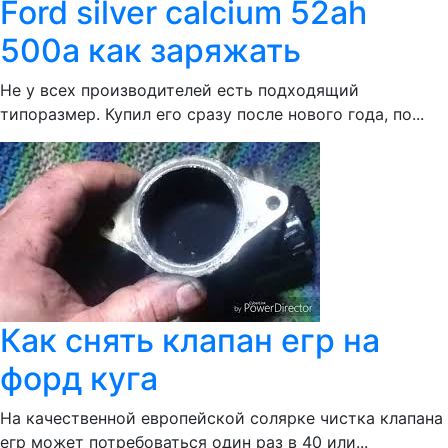
Ford silver calcium 52ah
500a как заряжать
Не у всех производителей есть подходящий
типоразмер. Купил его сразу после нового года, по...
Как снять клапан егр на
форд куга
На качественной европейской солярке чистка клапана
егр может потребоваться один раз в 40 или...