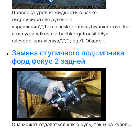
Проверка уровня жидкости в бачке
гидроусилителя рулевого
управления','','texnicheskoe-obsluzhivanie/proverka-
urovnya-zhidkosti-v-bachke-gidrousilitelya-
rulevogo-upravleniya/','',''); pge1. Общие...
Замена ступичного подшипника
форд фокус 2 задней
Она может отдаваться как в руль, так и на кузов...