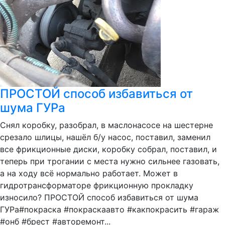
ПРОСТОЙ способ избавиться от
шума ГУРа
Снял коробку, разобрал, в маслонасосе на шестерне
срезало шлицы, нашёл б/у насос, поставил, заменил
все фрикционные диски, коробку собрал, поставил, и
теперь при трогании с места нужно сильнее газовать,
а на ходу всё нормально работает. Может в
гидротрансформаторе фрикционную прокладку
износило? ПРОСТОЙ способ избавиться от шума
ГУРа#покраска #покраскаавто #какпокрасить #гараж
#онб #брест #авторемонт...