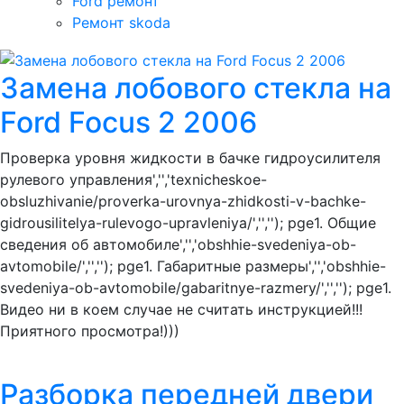
Ford ремонт
Ремонт skoda
Замена лобового стекла на
Ford Focus 2 2006
Проверка уровня жидкости в бачке гидроусилителя
рулевого управления','','texnicheskoe-
obsluzhivanie/proverka-urovnya-zhidkosti-v-bachke-
gidrousilitelya-rulevogo-upravleniya/','',''); pge1. Общие
сведения об автомобиле','','obshhie-svedeniya-ob-
avtomobile/','',''); pge1. Габаритные размеры','','obshhie-
svedeniya-ob-avtomobile/gabaritnye-razmery/','',''); pge1.
Видео ни в коем случае не считать инструкцией!!!
Приятного просмотра!)))
Разборка передней двери