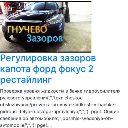
Регулировка зазоров
капота форд фокус 2
рестайлинг
Проверка уровня жидкости в бачке гидроусилителя
рулевого управления','','texnicheskoe-
obsluzhivanie/proverka-urovnya-zhidkosti-v-bachke-
gidrousilitelya-rulevogo-upravleniya/','',''); pge1. Общие
сведения об автомобиле','','obshhie-svedeniya-ob-
avtomobile/','',''); pge1....