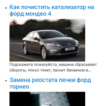
Как почистить катализатор на
форд мондео 4
Подскажите пожалуйста, машина сбрасывает
обороты, плохо тянет, пахнет бензином в...
Замена реостата печки форд
торнео