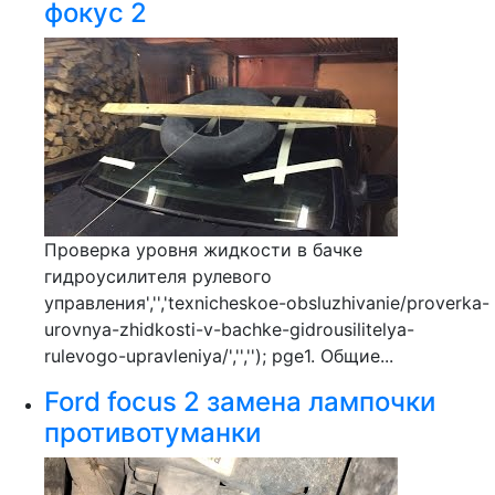
фокус 2
Проверка уровня жидкости в бачке
гидроусилителя рулевого
управления','','texnicheskoe-obsluzhivanie/proverka-
urovnya-zhidkosti-v-bachke-gidrousilitelya-
rulevogo-upravleniya/','',''); pge1. Общие...
Ford focus 2 замена лампочки
противотуманки