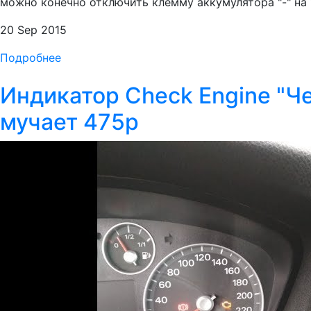
можно конечно отключить клемму аккумулятора "-" на 10
20 Sep 2015
Подробнее
Индикатор Check Engine "Че
мучает 475р