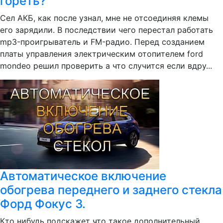
гореть?
Сел АКБ, как после узнал, мне не отсоединяя клемы
его зарядили. В последствии чего перестал работать
mp3-проигрыватель и FM-радио. Перед созданием
платы управления электрическим отопителем ford
mondeo решил проверить а что случится если вдру...
Автоматическое включение
обогрева переднего и заднего стекла
Форд Фокус 3.
Кто нибудь подскажет что такое дополнительный