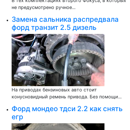
В тех комплектациях второго Фокуса, в которых
не предусмотрено ручное...
Замена сальника распредвала
форд транзит 2.5 дизель
На приводах бензиновых авто стоит
конусновидный ремень привода. Без помощи...
Форд мондео тдси 2.2 как снять
егр