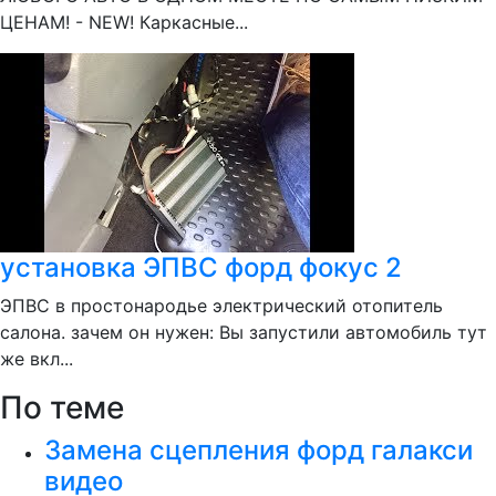
ЦЕНАМ! - NEW! Каркасные...
установка ЭПВС форд фокус 2
ЭПВС в простонародье электрический отопитель
салона. зачем он нужен: Вы запустили автомобиль тут
же вкл...
По теме
Замена сцепления форд галакси
видео