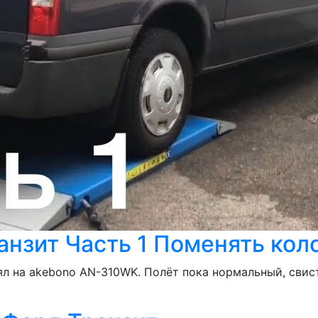
анзит Часть 1 Поменять кол
л на akebono AN-310WK. Полёт пока нормальный, свиста