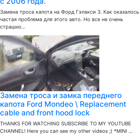
с 2006 года.
Замена троса капота на Форд Гэлакси 3. Как оказалось
частая проблема для этого авто. Но все не очень
страшно...
Замена троса и замка переднего
капота Ford Mondeo \ Replacement
cable and front hood lock
THANKS FOR WATCHING SUBSCRIBE TO MY YOUTUBE
CHANNEL! Here you can see my other videos ;) *MINI ...