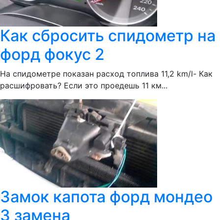
Как сбросить спидометр на
форд фокус 2
На спидометре показан расход топлива 11,2 km/l- Как
расшифровать? Если это проедешь 11 км...
Замок капота форд мондео
3 замена