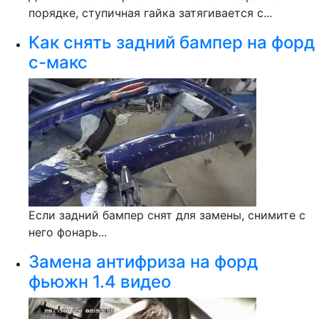
порядке, ступичная гайка затягивается с...
Как снять задний бампер на форд
с-макс
Если задний бампер снят для замены, снимите с
него фонарь...
Замена антифриза на форд
фьюжн 1.4 видео