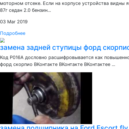
моторном отсеке. Если на корпусе устройства видны 
87г седан 2.0 бензин...
03 Mar 2019
Подробнее
замена задней ступицы форд скорпио 
Код Р016А дословно расшифровывается как повышенное
форд скорпио ВКонтакте ВКонтакте ВКонтактее ...
замена подшипника на Ford Escort.flv