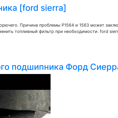
ка [ford sierra]
орючего. Причина проблемы Р1564 и 1563 может заклю
енить топливный фильтр при необходимости. ford sierr
го подшипника Форд Сиерра