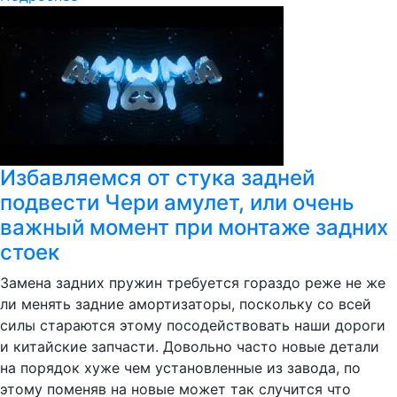
Избавляемся от стука задней
подвести Чери амулет, или очень
важный момент при монтаже задних
стоек
Замена задних пружин требуется гораздо реже не же
ли менять задние амортизаторы, поскольку со всей
силы стараются этому посодействовать наши дороги
и китайские запчасти. Довольно часто новые детали
на порядок хуже чем установленные из завода, по
этому поменяв на новые может так случится что