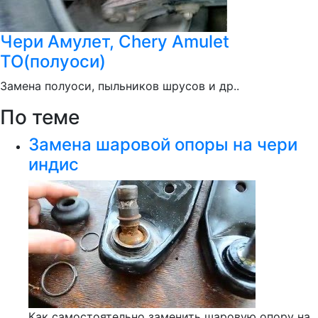
Чери Амулет, Chery Amulet
ТО(полуоси)
Замена полуоси, пыльников шрусов и др..
По теме
Замена шаровой опоры на чери
индис
Как самостоятельно заменить шаровую опору на