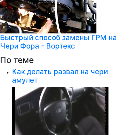
Быстрый способ замены ГРМ на
Чери Фора - Вортекс
По теме
Как делать развал на чери
амулет