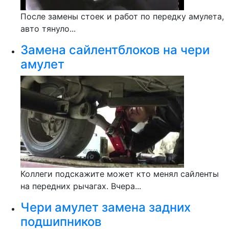
После замены стоек и работ по передку амулета,
авто тянуло...
Замена сайлентблоков на чери
амулет
Коллеги подскажите может кто менял сайленты
на передних рычагах. Вчера...
Чери амулет замена задних
подшипников