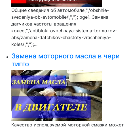
Общие сведения об автомобиле','','obshhie-
svedeniya-ob-avtomobile/','',''); pge1. Замена
датчиков частоты вращения
колес','','antiblokirovochnaya-sistema-tormozov-
abs/zamena-datchikov-chastoty-vrashheniya-
koles/','','');...
Замена моторного масла в чери
тигго
Качество используемой моторной смазки может