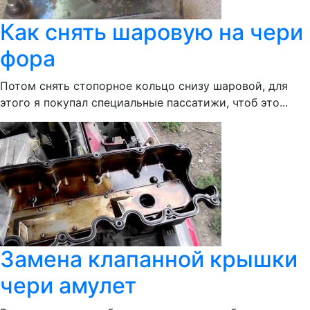
Как снять шаровую на чери
фора
Потом снять стопорное кольцо снизу шаровой, для
этого я покупал специальные пассатижи, чтоб это...
Замена клапанной крышки
чери амулет