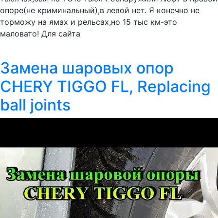
опоре(не криминальный),в левой нет. Я конечно не
торможу на ямах и рельсах,но 15 тыс км-это
маловато! Для сайта
Замена шаровых опор
CHERY TIGGO FL, Replacing
ball joints