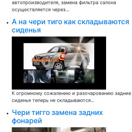
автопроизводителя, замена фильтра салона
осуществляется через...
А на чери тиго как складываются
сиденья
К огромному сожалению и разочарованию задние
сиденья теперь не складываются...
Чери тигго замена задних
фонарей