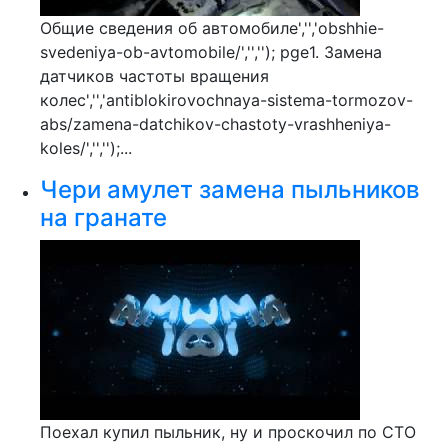
Общие сведения об автомобиле','','obshhie-
svedeniya-ob-avtomobile/','',''); pge1. Замена
датчиков частоты вращения
колес','','antiblokirovochnaya-sistema-tormozov-
abs/zamena-datchikov-chastoty-vrashheniya-
koles/','','');...
Чери амулет замена пыльников
на гранате
Поехал купил пыльник, ну и проскочил по СТО