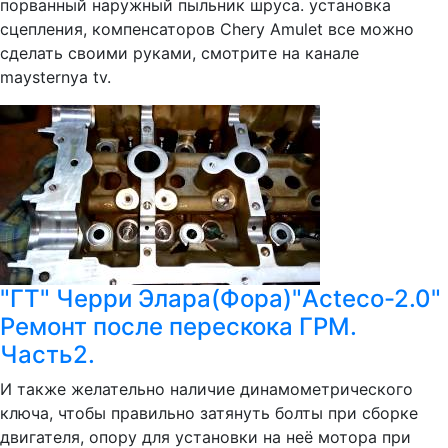
порванный наружный пыльник шруса. установка
сцепления, компенсаторов Chery Amulet все можно
сделать своими руками, смотрите на канале
maysternya tv.
"ГТ" Черри Элара(Фора)"Acteco-2.0"
Ремонт после перескока ГРМ.
Часть2.
И также желательно наличие динамометрического
ключа, чтобы правильно затянуть болты при сборке
двигателя, опору для установки на неё мотора при