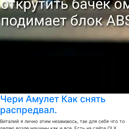
Чери Амулет Как снять
распредвал.
Виталий я лично этим незамаюсь, так для себя что то
делаю возле машины как и все. Есть на сайте ОLX