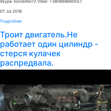
Skype: korobihin72 Viber: +380668660557.
07 Jul 2018
Подробнее
Троит двигатель.Не
работает один цилиндр -
стерся кулачек
распредвала.