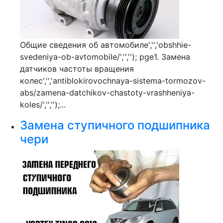
Общие сведения об автомобиле','','obshhie-
svedeniya-ob-avtomobile/','',''); pge1. Замена
датчиков частоты вращения
колес','','antiblokirovochnaya-sistema-tormozov-
abs/zamena-datchikov-chastoty-vrashheniya-
koles/','','');...
Замена ступичного подшипника
чери