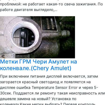
проблемой: не работает какая-то свеча зажигания. По
работе двигателя выглядело,...
Метки ГРМ Чери Амулет на
коленвале.(Chery Amulet)
При включении питания дисплей включается, затем
загорается красный светодиод и появляется на
дисплее ошибка Temperature Sensor Error и через 5-
30сек. Поддается ли ремонту такая неисправность или
дешевле замена на новый? Установка по
коленвалу.Какие метки выбрать? Первая контроль