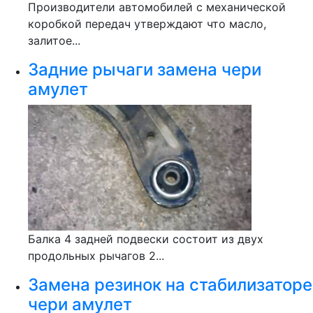
Производители автомобилей с механической
коробкой передач утверждают что масло,
залитое...
Задние рычаги замена чери
амулет
Балка 4 задней подвески состоит из двух
продольных рычагов 2...
Замена резинок на стабилизаторе
чери амулет