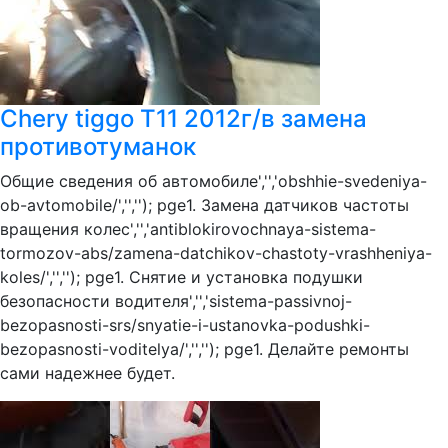
Chery tiggo T11 2012г/в замена
противотуманок
Общие сведения об автомобиле','','obshhie-svedeniya-
ob-avtomobile/','',''); pge1. Замена датчиков частоты
вращения колес','','antiblokirovochnaya-sistema-
tormozov-abs/zamena-datchikov-chastoty-vrashheniya-
koles/','',''); pge1. Снятие и установка подушки
безопасности водителя','','sistema-passivnoj-
bezopasnosti-srs/snyatie-i-ustanovka-podushki-
bezopasnosti-voditelya/','',''); pge1. Делайте ремонты
сами надежнее будет.