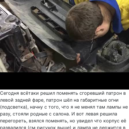
Сегодня всётаки решил поменять сгоревший патрон в
левой задней фаре, патрон шёл на габаритные огни
(подсветка), начну с того, что я не менял там лампы не
разу, стояли родные с салона. И вот левая решила
перегореть, взялся поменять, но увидел что корпус её
развалился (см рисунок выше) и лампа не держится в