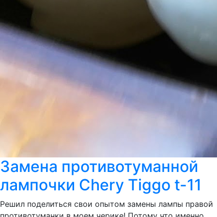
Замена противотуманной
лампочки Chery Tiggo t-11
Решил поделиться свои опытом замены лампы правой
противотуманки в моем черике! Потому что именно