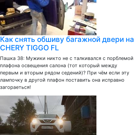
Как снять обшиву багажной двери на
CHERY TIGGO FL
Пашка 38: Мужики никто не с талкивался с порблемой
плафона освещения салона (тот который между
первым и вторым рядом седений)? При чём если эту
лампочку в другой плафон поставить она исправно
загораеться!