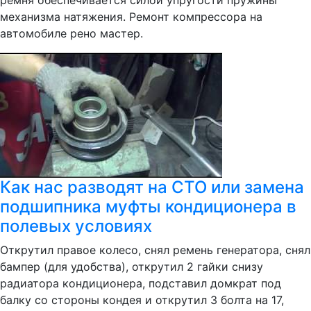
ремня обеспечивается силой упругости пружины
механизма натяжения. Ремонт компрессора на
автомобиле рено мастер.
Как нас разводят на СТО или замена
подшипника муфты кондиционера в
полевых условиях
Открутил правое колесо, снял ремень генератора, снял
бампер (для удобства), открутил 2 гайки снизу
радиатора кондиционера, подставил домкрат под
балку со стороны кондея и открутил 3 болта на 17,