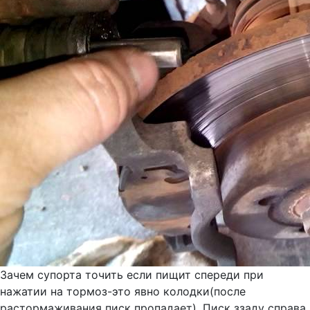
Зачем супорта точить если пищит спереди при
нажатии на тормоз-это явно колодки(после
растормаживания писк пропадает). Писк ззаду справа