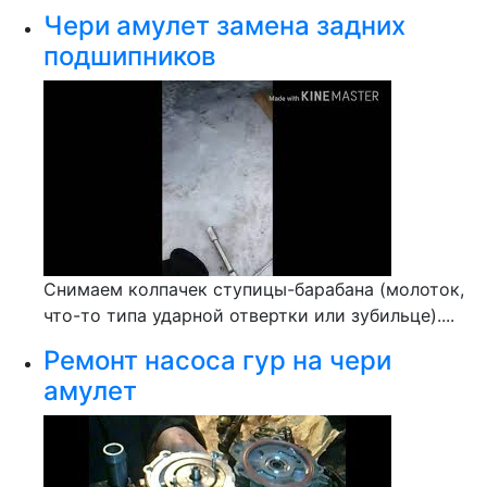
Чери амулет замена задних
подшипников
Снимаем колпачек ступицы-барабана (молоток,
что-то типа ударной отвертки или зубильце)....
Ремонт насоса гур на чери
амулет