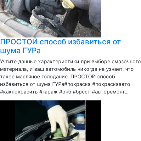
ПРОСТОЙ способ избавиться от
шума ГУРа
Учтите данные характеристики при выборе смазочного
материала, и ваш автомобиль никогда не узнает, что
такое масляное голодание. ПРОСТОЙ способ
избавиться от шума ГУРа#покраска #покраскаавто
#какпокрасить #гараж #онб #брест #авторемонт...