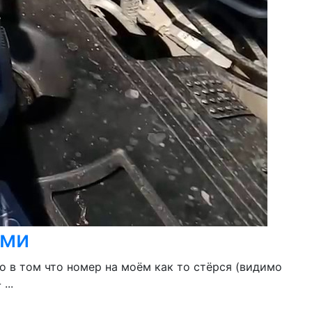
ами
о в том что номер на моём как то стёрся (видимо
...