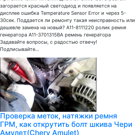
загорается красный светодиод и появляется на
дисплее ошибка Temperature Sensor Error и через 5-
30сек. Поддается ли ремонту такая неисправность или
дешевле замена на новый? A11-8111220 ролик ремня
генератора A11-3701315BA ремень генератора
Задавайте вопросы, с радостью отвечу!
Подписывайте...
Проверка меток, натяжки ремня
ГРМ, как открутить болт шкива Чери
Амулет(Chery Amulet)