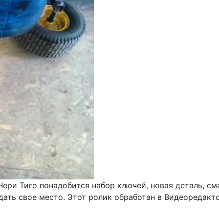
ери Тиго понадобится набор ключей, новая деталь, сма
идать свое место. Этот ролик обработан в Видеоредакт