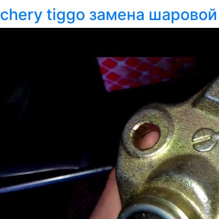
chery tiggo замена шарово