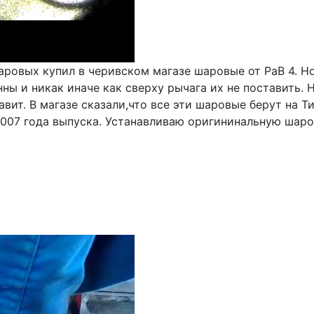
аровых купил в черивском магазе шаровые от РаВ 4. Н
нны и никак иначе как сверху рычага их не поставить.
авит. В магазе сказали,что все эти шаровые берут на Т
007 года выпуска. Устанавливаю оригининальную шаров
а