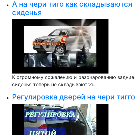
А на чери тиго как складываются
сиденья
К огромному сожалению и разочарованию задние
сиденья теперь не складываются...
Регулировка дверей на чери тигго