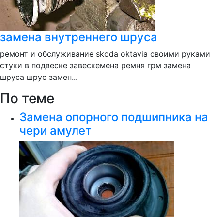
замена внутреннего шруса
ремонт и обслуживание skoda oktavia своими руками
стуки в подвеске завескемена ремня грм замена
шруса шрус замен...
По теме
Замена опорного подшипника на
чери амулет