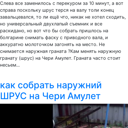
Слева все заменилось с перекуром за 10 минут, а вот
справа поскольку шрус терся на валу толи конец
завальцевался, то ли ещё что, никак не хотел сходить,
но универсальный двухлапый съемник и все
раскидано, но вот что бы собрать пришлось на
болгарине снимать фаску с приводного вала, и
аккуратно молоточком загонять на место. Не
снимается наружная граната ?Кам менять наружную
гранату (шрус) на Чери Амулет. Граната часто стоит
несьем...
как собрать наружний
ШРУС на Чери Амулет