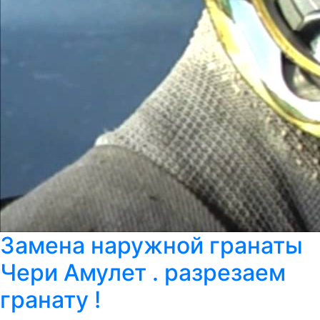
Замена наружной гранаты
Чери Амулет . разрезаем
гранату !