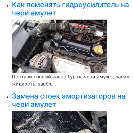
Как поменять гидроусилитель на
чери амулет
Поставил новый насос Гур на чери амулет, залил
жидкость, завёл,...
Замена стоек амортизаторов на
чери амулет