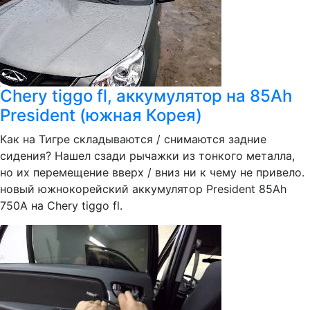
Chery tiggo fl, аккумулятор на 85Ah
President (южная Корея)
Как на Тигре складываются / снимаются задние
сидения? Нашел сзади рычажки из тонкого металла,
но их перемещение вверх / вниз ни к чему не привело.
новый южнокорейский аккумулятор President 85Ah
750A на Chery tiggo fl.