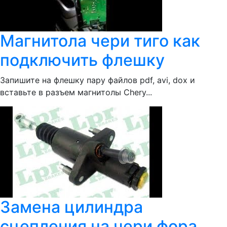
Магнитола чери тиго как
подключить флешку
Запишите на флешку пару файлов pdf, avi, dox и
вставьте в разъем магнитолы Chery...
Замена цилиндра
сцепления на чери фора